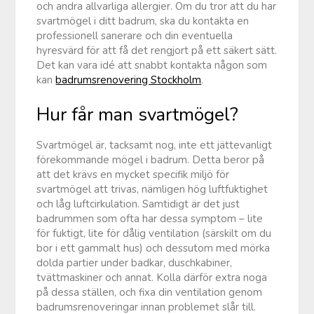
och andra allvarliga allergier. Om du tror att du har
svartmögel i ditt badrum, ska du kontakta en
professionell sanerare och din eventuella
hyresvärd för att få det rengjort på ett säkert sätt.
Det kan vara idé att snabbt kontakta någon som
kan
badrumsrenovering Stockholm
.
Hur får man svartmögel?
Svartmögel är, tacksamt nog, inte ett jättevanligt
förekommande mögel i badrum. Detta beror på
att det krävs en mycket specifik miljö för
svartmögel att trivas, nämligen hög luftfuktighet
och låg luftcirkulation. Samtidigt är det just
badrummen som ofta har dessa symptom – lite
för fuktigt, lite för dålig ventilation (särskilt om du
bor i ett gammalt hus) och dessutom med mörka
dolda partier under badkar, duschkabiner,
tvättmaskiner och annat. Kolla därför extra noga
på dessa ställen, och fixa din ventilation genom
badrumsrenoveringar innan problemet slår till.