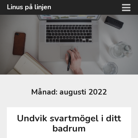
Hoppa
Linus på linjen
till
innehåll
Månad:
augusti 2022
Undvik svartmögel i ditt
badrum