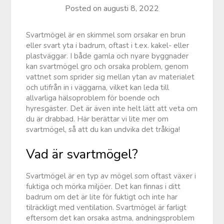
Posted on
augusti 8, 2022
Svartmögel är en skimmel som orsakar en brun
eller svart yta i badrum, oftast i t.ex. kakel- eller
plastväggar. I både gamla och nyare byggnader
kan svartmögel gro och orsaka problem, genom
vattnet som sprider sig mellan ytan av materialet
och utifrån in i väggarna, vilket kan leda till
allvarliga hälsoproblem för boende och
hyresgäster. Det är även inte helt lätt att veta om
du är drabbad. Här berättar vi lite mer om
svartmögel, så att du kan undvika det tråkiga!
Vad är svartmögel?
Svartmögel är en typ av mögel som oftast växer i
fuktiga och mörka miljöer. Det kan finnas i ditt
badrum om det är lite för fuktigt och inte har
tilräckligt med ventilation. Svartmögel är farligt
eftersom det kan orsaka astma, andningsproblem