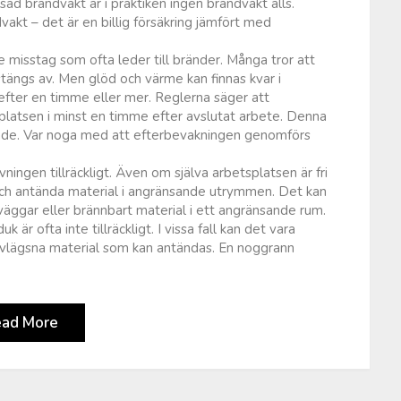
sad brandvakt är i praktiken ingen brandvakt alls.
vakt – det är en billig försäkring jämfört med
e misstag som ofta leder till bränder. Många tror att
stängs av. Men glöd och värme kan finnas kvar i
 efter en timme eller mer. Reglerna säger att
platsen i minst en timme efter avslutat arbete. Denna
ödande. Var noga med att efterbevakningen genomförs
ningen tillräckligt. Även om själva arbetsplatsen är fri
 och antända material i angränsande utrymmen. Det kan
 väggar eller brännbart material i ett angränsande rum.
är ofta inte tillräckligt. I vissa fall kan det vara
 avlägsna material som kan antändas. En noggrann
ead More