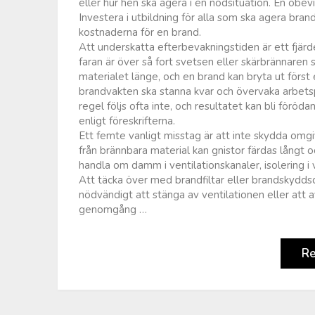
eller hur hen ska agera i en nödsituation. En obevi
Investera i utbildning för alla som ska agera brand
kostnaderna för en brand.
Att underskatta efterbevakningstiden är ett fjärd
faran är över så fort svetsen eller skärbrännaren 
materialet länge, och en brand kan bryta ut först
brandvakten ska stanna kvar och övervaka arbets
regel följs ofta inte, och resultatet kan bli för
enligt föreskrifterna.
Ett femte vanligt misstag är att inte skydda omgiv
från brännbara material kan gnistor färdas långt
handla om damm i ventilationskanaler, isolering i
Att täcka över med brandfiltar eller brandskyddsduk 
nödvändigt att stänga av ventilationen eller att
genomgång …
R