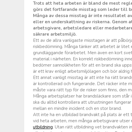
Trots att heta arbeten är bland de mest regl
görs det fortfarande misstag som leder till b
Många av dessa misstag är inte resultatet a
eller en underskattning av riskerna. Genom a
arbetsgivare, arbetsledare eller medarbetare
säkrare arbetsmiljö.
Ett av de allra vanligaste misstagen är att påbörja
riskbedömning. Många tänker att arbetet är litet 
grundläggande förarbetet. Men även en kort svet
material i närheten. En korrekt riskbedömning inneb
bedömer sannolikheten för att en brand ska uppstå
är ett krav enligt arbetsmiljölagen och bör aldrig
Ett annat vanligt misstag är att inte ha rätt brand
är kontrollerad och fungerande. Det räcker inte m
måste vara rätt typ för de risker som finns, den m
Många arbetsplatser har brandsläckare som står i e
ska du alltid kontrollera att utrustningen fungera
mellan en mindre incident och en stor brand.
Att inte ha en utbildad brandvakt på plats är ett
vid heta arbeten, men många arbetsgivare utser
utbildning
. Utan rätt utbildning vet brandvakten i