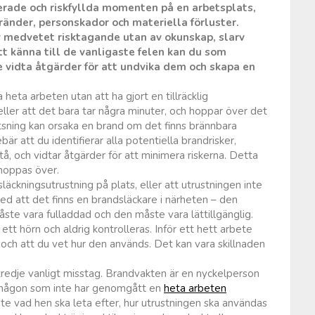
erade och riskfyllda momenten på en arbetsplats,
ränder, personskador och materiella förluster.
v medvetet risktagande utan av okunskap, slarv
tt känna till de vanligaste felen kan du som
 vidta åtgärder för att undvika dem och skapa en
 heta arbeten utan att ha gjort en tillräcklig
eller att det bara tar några minuter, och hoppar över det
sning kan orsaka en brand om det finns brännbara
är att du identifierar alla potentiella brandrisker,
, och vidtar åtgärder för att minimera riskerna. Detta
 hoppas över.
släckningsutrustning på plats, eller att utrustningen inte
ed att det finns en brandsläckare i närheten – den
åste vara fulladdad och den måste vara lättillgänglig.
tt hörn och aldrig kontrolleras. Inför ett hett arbete
r och att du vet hur den används. Det kan vara skillnaden
 tredje vanligt misstag. Brandvakten är en nyckelperson
 någon som inte har genomgått en
heta arbeten
nte vad hen ska leta efter, hur utrustningen ska användas