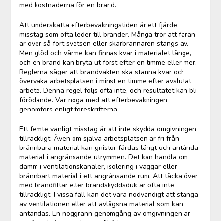
med kostnaderna för en brand.
Att underskatta efterbevakningstiden är ett fjärde
misstag som ofta leder till bränder. Många tror att faran
är över så fort svetsen eller skärbrännaren stängs av.
Men glöd och värme kan finnas kvar i materialet länge,
och en brand kan bryta ut först efter en timme eller mer.
Reglerna säger att brandvakten ska stanna kvar och
övervaka arbetsplatsen i minst en timme efter avslutat
arbete. Denna regel följs ofta inte, och resultatet kan bli
förödande. Var noga med att efterbevakningen
genomförs enligt föreskrifterna.
Ett femte vanligt misstag är att inte skydda omgivningen
tillräckligt. Även om själva arbetsplatsen är fri från
brännbara material kan gnistor färdas långt och antända
material i angränsande utrymmen. Det kan handla om
damm i ventilationskanaler, isolering i väggar eller
brännbart material i ett angränsande rum. Att täcka över
med brandfiltar eller brandskyddsduk är ofta inte
tillräckligt. I vissa fall kan det vara nödvändigt att stänga
av ventilationen eller att avlägsna material som kan
antändas. En noggrann genomgång av omgivningen är