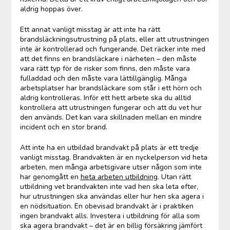
aldrig hoppas över.
Ett annat vanligt misstag är att inte ha rätt
brandsläckningsutrustning på plats, eller att utrustningen
inte är kontrollerad och fungerande. Det räcker inte med
att det finns en brandsläckare i närheten – den måste
vara rätt typ för de risker som finns, den måste vara
fulladdad och den måste vara lättillgänglig. Många
arbetsplatser har brandsläckare som står i ett hörn och
aldrig kontrolleras. Inför ett hett arbete ska du alltid
kontrollera att utrustningen fungerar och att du vet hur
den används. Det kan vara skillnaden mellan en mindre
incident och en stor brand.
Att inte ha en utbildad brandvakt på plats är ett tredje
vanligt misstag. Brandvakten är en nyckelperson vid heta
arbeten, men många arbetsgivare utser någon som inte
har genomgått en
heta arbeten utbildning
. Utan rätt
utbildning vet brandvakten inte vad hen ska leta efter,
hur utrustningen ska användas eller hur hen ska agera i
en nödsituation. En obevisad brandvakt är i praktiken
ingen brandvakt alls. Investera i utbildning för alla som
ska agera brandvakt – det är en billig försäkring jämfört