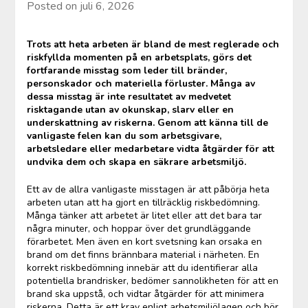
Posted on
juli 6, 2026
Trots att heta arbeten är bland de mest reglerade och
riskfyllda momenten på en arbetsplats, görs det
fortfarande misstag som leder till bränder,
personskador och materiella förluster. Många av
dessa misstag är inte resultatet av medvetet
risktagande utan av okunskap, slarv eller en
underskattning av riskerna. Genom att känna till de
vanligaste felen kan du som arbetsgivare,
arbetsledare eller medarbetare vidta åtgärder för att
undvika dem och skapa en säkrare arbetsmiljö.
Ett av de allra vanligaste misstagen är att påbörja heta
arbeten utan att ha gjort en tillräcklig riskbedömning.
Många tänker att arbetet är litet eller att det bara tar
några minuter, och hoppar över det grundläggande
förarbetet. Men även en kort svetsning kan orsaka en
brand om det finns brännbara material i närheten. En
korrekt riskbedömning innebär att du identifierar alla
potentiella brandrisker, bedömer sannolikheten för att en
brand ska uppstå, och vidtar åtgärder för att minimera
riskerna. Detta är ett krav enligt arbetsmiljölagen och bör