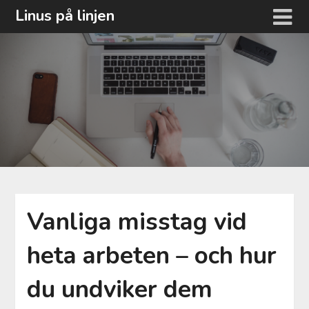
Hoppa
Linus på linjen
till
innehåll
Vanliga misstag vid
heta arbeten – och hur
du undviker dem