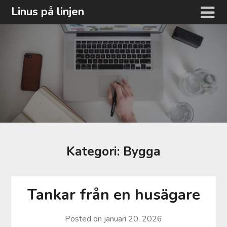
Hoppa
Linus på linjen
till
innehåll
Kategori:
Bygga
Tankar från en husägare
Posted on
januari 20, 2026