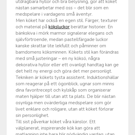
utdragbara hyllor och bra belysning, gör att köket
nästan samarbetar med oss – det blir som en
medspelare i vardagens små äventyr.
Men köket har också en egen stil. Färger, texturer
och material på
köksluckor
berättar historier. En
bänkskiva i mörk marmor signalerar elegans och
självförtroende, medan pastellfärgade luckor
kanske skrattar lite lekfullt och påminner om
barndomens köksminnen. Kökets stil kan förändras
med små justeringar – en ny köksö, några
dekorativa hyllor eller ett ovanligt handtag kan ge
det helt ny energi och göra det mer personligt.
Tekniken är kökets tysta assistent. Induktionshällar
som reagerar på ett ögonblick, ugnar som minns
dina favoritrecept och kylskåp som organiserar
maten hjälper till utan att ta plats. De blir nästan
osynliga men ovärderliga medspelare som gör
livet enklare och roligare, utan att köket förlorar
sin personlighet.
Till sist påverkar köket våra känslor. Ett
välplanerat, inspirerande kök kan göra att
matlagning inte bara blir nödvändig vardag, utan