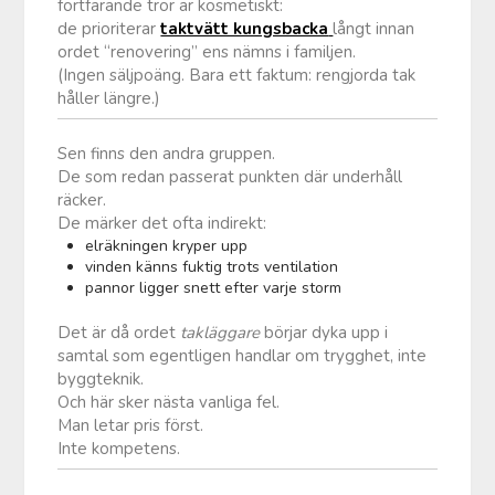
fortfarande tror är kosmetiskt:
de prioriterar
taktvätt kungsbacka
långt innan
ordet “renovering” ens nämns i familjen.
(Ingen säljpoäng. Bara ett faktum: rengjorda tak
håller längre.)
Sen finns den andra gruppen.
De som redan passerat punkten där underhåll
räcker.
De märker det ofta indirekt:
elräkningen kryper upp
vinden känns fuktig trots ventilation
pannor ligger snett efter varje storm
Det är då ordet
takläggare
börjar dyka upp i
samtal som egentligen handlar om trygghet, inte
byggteknik.
Och här sker nästa vanliga fel.
Man letar pris först.
Inte kompetens.