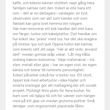
kaffe, och köksön känner stolthet varje gång hela
familjen samlas runt den. Köket är inte bara ett
rum – det är en deltagare i vardagen, en tyst
observatör som ser allt som händer och som
faktiskt kan göra livet hemma lite roligare.
När man renoverar ett kök handlar det inte bara
om färger, luckor och kakelplattor. Det handlar om
hur köket ska “prata” med oss, hur det ska reagera
på rörelse, ljus och ljud. Öppna hyllor kan kännas
som kökets sätt att säga: “Här är allt redo, använd
det!” medan gömda skåp viskar: “Låt mig hålla
ordning bakom kulisserna.” Varje materialval – trä,
sten, metall eller glas – har sin egen röst, sin egen
känsla och bidrar till rummets personlighet.
Köket påverkar också hur vi beter oss. Ett stort,
öppet kök med arbetsytor i olika höjder och
smarta lösningar gör att matlagning blir ett socialt
projekt. Plötsligt finns plats för flera kockar, för
barn som vill hjälpa till och för vänner som hänger
med på ett glas vin medan grytorna puttrar. Små
detaljer, som ergonomiskt placerade lådor,