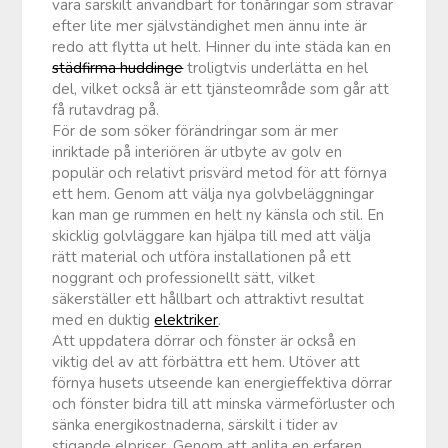
vara särskilt användbart för tonåringar som strävar
efter lite mer självständighet men ännu inte är
redo att flytta ut helt. Hinner du inte städa kan en
städfirma huddinge
troligtvis underlätta en hel
del, vilket också är ett tjänsteområde som går att
få rutavdrag på.
För de som söker förändringar som är mer
inriktade på interiören är utbyte av golv en
populär och relativt prisvärd metod för att förnya
ett hem. Genom att välja nya golvbeläggningar
kan man ge rummen en helt ny känsla och stil. En
skicklig golvläggare kan hjälpa till med att välja
rätt material och utföra installationen på ett
noggrant och professionellt sätt, vilket
säkerställer ett hållbart och attraktivt resultat
med en duktig
elektriker
.
Att uppdatera dörrar och fönster är också en
viktig del av att förbättra ett hem. Utöver att
förnya husets utseende kan energieffektiva dörrar
och fönster bidra till att minska värmeförluster och
sänka energikostnaderna, särskilt i tider av
stigande elpriser. Genom att anlita en erfaren