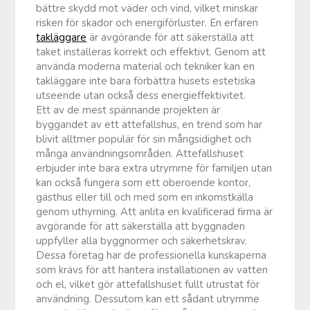
bättre skydd mot väder och vind, vilket minskar
risken för skador och energiförluster. En erfaren
takläggare
är avgörande för att säkerställa att
taket installeras korrekt och effektivt. Genom att
använda moderna material och tekniker kan en
takläggare inte bara förbättra husets estetiska
utseende utan också dess energieffektivitet.
Ett av de mest spännande projekten är
byggandet av ett attefallshus, en trend som har
blivit alltmer populär för sin mångsidighet och
många användningsområden. Attefallshuset
erbjuder inte bara extra utrymme för familjen utan
kan också fungera som ett oberoende kontor,
gästhus eller till och med som en inkomstkälla
genom uthyrning. Att anlita en kvalificerad firma är
avgörande för att säkerställa att byggnaden
uppfyller alla byggnormer och säkerhetskrav.
Dessa företag har de professionella kunskaperna
som krävs för att hantera installationen av vatten
och el, vilket gör attefallshuset fullt utrustat för
användning. Dessutom kan ett sådant utrymme