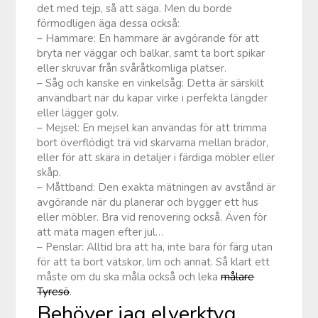
det med tejp, så att säga. Men du borde
förmodligen äga dessa också:
– Hammare: En hammare är avgörande för att
bryta ner väggar och balkar, samt ta bort spikar
eller skruvar från svåråtkomliga platser.
– Såg och kanske en vinkelsåg: Detta är särskilt
användbart när du kapar virke i perfekta längder
eller lägger golv.
– Mejsel: En mejsel kan användas för att trimma
bort överflödigt trä vid skarvarna mellan brädor,
eller för att skära in detaljer i färdiga möbler eller
skåp.
– Måttband: Den exakta mätningen av avstånd är
avgörande när du planerar och bygger ett hus
eller möbler. Bra vid renovering också. Även för
att mäta magen efter jul…
– Penslar: Alltid bra att ha, inte bara för färg utan
för att ta bort vätskor, lim och annat. Så klart ett
måste om du ska måla också och leka
målare
Tyresö
.
Behöver jag elverktyg