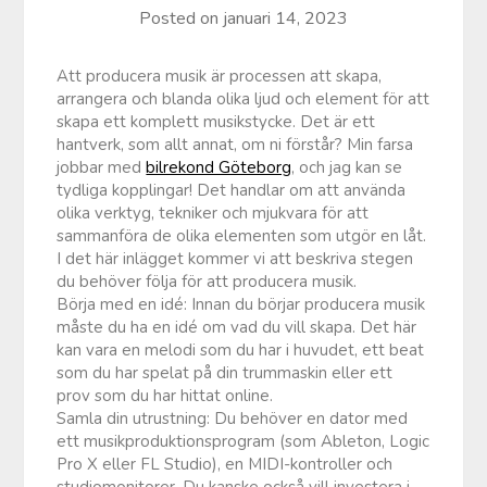
Posted on
januari 14, 2023
Att producera musik är processen att skapa,
arrangera och blanda olika ljud och element för att
skapa ett komplett musikstycke. Det är ett
hantverk, som allt annat, om ni förstår? Min farsa
jobbar med
bilrekond Göteborg
, och jag kan se
tydliga kopplingar! Det handlar om att använda
olika verktyg, tekniker och mjukvara för att
sammanföra de olika elementen som utgör en låt.
I det här inlägget kommer vi att beskriva stegen
du behöver följa för att producera musik.
Börja med en idé: Innan du börjar producera musik
måste du ha en idé om vad du vill skapa. Det här
kan vara en melodi som du har i huvudet, ett beat
som du har spelat på din trummaskin eller ett
prov som du har hittat online.
Samla din utrustning: Du behöver en dator med
ett musikproduktionsprogram (som Ableton, Logic
Pro X eller FL Studio), en MIDI-kontroller och
studiomonitorer. Du kanske också vill investera i