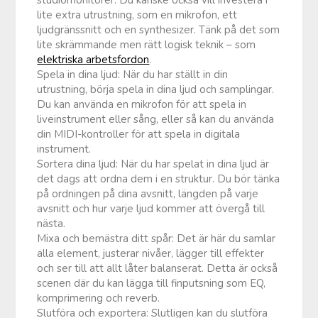
lite extra utrustning, som en mikrofon, ett
ljudgränssnitt och en synthesizer. Tänk på det som
lite skrämmande men rätt logisk teknik – som
elektriska arbetsfordon
.
Spela in dina ljud: När du har ställt in din
utrustning, börja spela in dina ljud och samplingar.
Du kan använda en mikrofon för att spela in
liveinstrument eller sång, eller så kan du använda
din MIDI-kontroller för att spela in digitala
instrument.
Sortera dina ljud: När du har spelat in dina ljud är
det dags att ordna dem i en struktur. Du bör tänka
på ordningen på dina avsnitt, längden på varje
avsnitt och hur varje ljud kommer att övergå till
nästa.
Mixa och bemästra ditt spår: Det är här du samlar
alla element, justerar nivåer, lägger till effekter
och ser till att allt låter balanserat. Detta är också
scenen där du kan lägga till finputsning som EQ,
komprimering och reverb.
Slutföra och exportera: Slutligen kan du slutföra