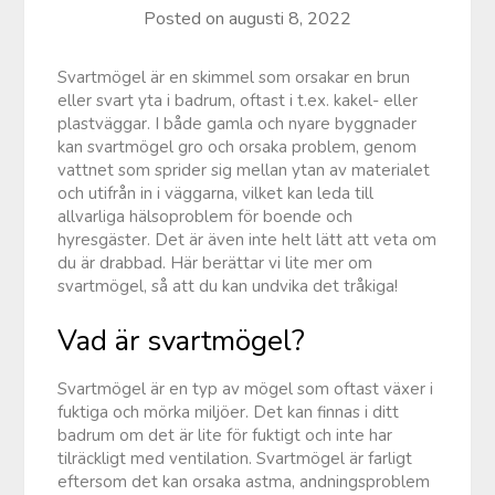
Posted on
augusti 8, 2022
Svartmögel är en skimmel som orsakar en brun
eller svart yta i badrum, oftast i t.ex. kakel- eller
plastväggar. I både gamla och nyare byggnader
kan svartmögel gro och orsaka problem, genom
vattnet som sprider sig mellan ytan av materialet
och utifrån in i väggarna, vilket kan leda till
allvarliga hälsoproblem för boende och
hyresgäster. Det är även inte helt lätt att veta om
du är drabbad. Här berättar vi lite mer om
svartmögel, så att du kan undvika det tråkiga!
Vad är svartmögel?
Svartmögel är en typ av mögel som oftast växer i
fuktiga och mörka miljöer. Det kan finnas i ditt
badrum om det är lite för fuktigt och inte har
tilräckligt med ventilation. Svartmögel är farligt
eftersom det kan orsaka astma, andningsproblem