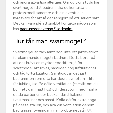
och andra allvarliga allergier. Om du tror att du har
svartmögel i ditt badrum, ska du kontakta en
professionell sanerare och din eventuella
hyresvärd för att få det rengjort på ett säkert sätt.
Det kan vara idé att snabbt kontakta någon som
kan
badrumsrenovering Stockholm
.
Hur får man svartmögel?
Svartmögel är, tacksamt nog, inte ett jättevanligt
förekommande mögel i badrum. Detta beror på
att det krävs en mycket specifik miljö för
svartmögel att trivas, nämligen hög luftfuktighet
och låg luftcirkulation. Samtidigt är det just
badrummen som ofta har dessa symptom – lite
för fuktigt, lite för dålig ventilation (särskilt om du
bor i ett gammalt hus) och dessutom med mörka
dolda partier under badkar, duschkabiner,
tvättmaskiner och annat. Kolla därför extra noga
på dessa ställen, och fixa din ventilation genom
badrumsrenoveringar innan problemet slår till.