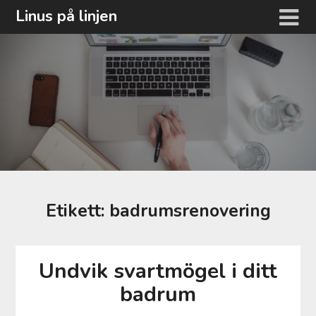
Hoppa
Linus på linjen
till
innehåll
Etikett:
badrumsrenovering
Undvik svartmögel i ditt
badrum