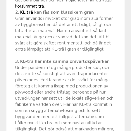
korslimmat trä
.
2.
KL trä
kan fås som klassikern gran
Gran används i mycket stor grad inom alla former
av byggbranscher, då det är ett billigt, tåligt och
lättarbetat material. När du använt ett sådant
material länge och är van vid det kan det lätt bli
svårt att göra skiftet rent mentalt, och då är det
extra lämpligt att KL-trä i gran är tillgängligt.
3. KL-trä har inte samma omvärldspåverkan
Under pandemin tog många produkter slut, och
det är inte så konstigt att även träproducenter
påverkades. Fortfarande är det svårt för många
företag att komma ikapp med produktionen av
plywood eller andra träslag, beroende på hur
utvecklingen har sett ut i de lokala sågverken och
fabrikerna världen över. Här har KL-trä kommit in
som en snygg alternativlösning och försett
byggvärlden med ett fullgott alternativ som
håller minst lika bra och som nästan alltid är
tillgängligt. Det gör också att marknaden mår bra,