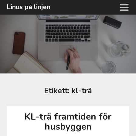
Hoppa
Linus på linjen
till
innehåll
Etikett:
kl-trä
KL-trä framtiden för
husbyggen