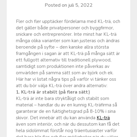
Posted on
juli 5, 2022
Fler och fler upptäcker fördelarna med KL-trä, och
det gäller både privatpersoner och byggfirmor,
snickare och entreprenörer. Inte minst har KL-trä
många olika varianter som kan justeras och ändras
beroende på syfte – den kanske allra största
framgången i sagan är att KL-trä på många sätt är
ett fullgott alternativ till traditionell plywood,
samtidigt som produktionen inte påverkas av
omvärlden på samma sätt som av björk och ek.
Här har vi listat några tips på varför vi tänker oss
att du bör välja KL-trä över andra alternativ:
1. KL-trä är stabilt (på flera sätt)
KL-trä är inte bara stryktåligt och stabilt som
material – handlar du av en kunnig KL-träfirma så
garanterar de en fuktighetsgrad på 8-10% i sina
skivor. Det innebär att du kan använda
KL-trä
även som interiör, och när du dessutom kan få det
hela sidolimmat förstår nog träentusiaster varför
det bara blir fler och fler möjligheter när du väljer