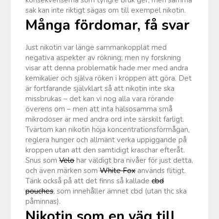
sak kan inte riktigt sägas om till exempel nikotin.
Många fördomar, få svar
Just nikotin var länge sammankopplat med
negativa aspekter av rökning; men ny forskning
visar att denna problematik hade mer med andra
kemikalier och själva röken i kroppen att göra. Det
är fortfarande självklart så att nikotin inte ska
missbrukas – det kan vi nog alla vara rörande
överens om – men att inta hälsosamma små
mikrodoser är med andra ord inte särskilt farligt.
Tvärtom kan nikotin höja koncentrationsförmågan,
reglera hunger och allmänt verka uppiggande på
kroppen utan att den samtidigt kraschar efteråt.
Snus som
Velo
har väldigt bra nivåer för just detta,
och även märken som
White Fox
används flitigt.
Tänk också på att det finns så kallade
cbd
pouches
, som innehåller ämnet cbd (utan thc ska
påminnas).
Nikotin som en väg till