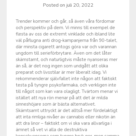
Posted on
juli 20, 2022
Trender kommer och går, så även våra fördomar
och perspektiv på dem. Vi minns till exempel de
flesta av oss de extremt vinklade och ibland lite
väl påflugna anti drog-kampanjerna från 90-talet,
där minsta cigarett antogs göra var och varannan
ungdom till serieförbrytare. Även om det låter
skämstamt, och naturligtvis måste nyanseras mer
än så, är det nog ingen som undgått att olika
preparat och livsstilar är mer liberalt idag. Vi
rekommenderar självfallet inte någon att faktiskt
testa på tyngre psykofarmaka, och verkligen inte
till något som kan vara olagligt. Tvärtom menar vi
istället att nya rön menar på att det är milda
sinneshöjare som är bästa alternativet.
Skämtsamt uttryckt är det alltså mer fördelaktigt
att inta rimliga nivåer av cannabis eller nikotin än
att dra linor – faktiskt om vi ska vara allvarliga i
ämnet så vet vi alla de destruktiva
konsekvenserna som tyngre bruk ger, men samma