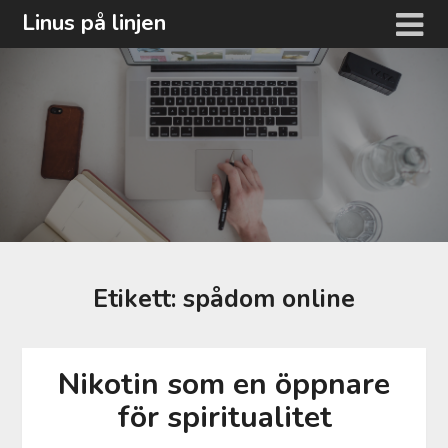
Hoppa
Linus på linjen
till
innehåll
Etikett:
spådom online
Nikotin som en öppnare
för spiritualitet