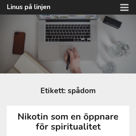
Hoppa
Linus på linjen
till
innehåll
Etikett:
spådom
Nikotin som en öppnare
för spiritualitet