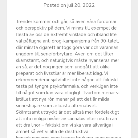
Posted on
juli 20, 2022
Trender kommer och går, så även våra fördomar
och perspektiv på dem. Vi minns till exempel de
flesta av oss de extremt vinklade och ibland lite
väl påflugna anti drog-kampanjerna från 90-talet,
där minsta cigarett antogs göra var och varannan
ungdom till serieförbrytare. Även om det låter
skämstamt, och naturligtvis måste nyanseras mer
än så, är det nog ingen som undgått att olika
preparat och livsstilar är mer liberalt idag. Vi
rekommenderar självfallet inte någon att faktiskt
testa på tyngre psykofarmaka, och verkligen inte
till något som kan vara olagligt. Tvärtom menar vi
istället att nya rön menar på att det är milda
sinneshöjare som är bästa alternativet.
Skämtsamt uttryckt är det alltså mer fördelaktigt
att inta rimliga nivåer av cannabis eller nikotin än
att dra linor – faktiskt om vi ska vara allvarliga i
ämnet så vet vi alla de destruktiva
konsekvenserna som tyngre bruk ger, men samma