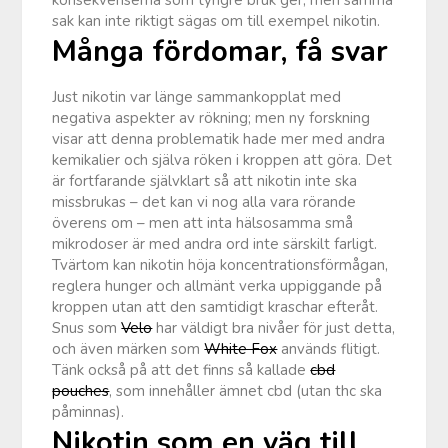
sak kan inte riktigt sägas om till exempel nikotin.
Många fördomar, få svar
Just nikotin var länge sammankopplat med
negativa aspekter av rökning; men ny forskning
visar att denna problematik hade mer med andra
kemikalier och själva röken i kroppen att göra. Det
är fortfarande självklart så att nikotin inte ska
missbrukas – det kan vi nog alla vara rörande
överens om – men att inta hälsosamma små
mikrodoser är med andra ord inte särskilt farligt.
Tvärtom kan nikotin höja koncentrationsförmågan,
reglera hunger och allmänt verka uppiggande på
kroppen utan att den samtidigt kraschar efteråt.
Snus som
Velo
har väldigt bra nivåer för just detta,
och även märken som
White Fox
används flitigt.
Tänk också på att det finns så kallade
cbd
pouches
, som innehåller ämnet cbd (utan thc ska
påminnas).
Nikotin som en väg till