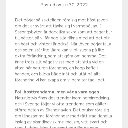
Posted on
juli 30, 2022
Det börjar så sakteligen röra sig mot höst (även
om det är svårt att tänka sig i värmeböljan…).
Säsongsbyten är dock lika säkra som att dagar blir
till nätter, så vi får nog alla räkna med att det blir
en höst och vinter i år också. När löven börjar falla
och solen står lite lägre kan vi bli sugna på lite
extra förändring, som att göra om hemma. Det
finns trots allt något visst med att sitta vid en
altan när naturen förändras, en kopp kaffe i
handen, och blicka både inåt och utåt på allt
förändring vi kan skapa om vi bara tar tag i det.
Följ hösttrenderna, men våga vara egen
Naturligtvis finns det trender inom heminredning,
och i Sverige följer vi ofta trenderna som gäller i
större delen av Skandinavien. Det brukar röra sig
om långsamma förändringar med rätt traditionella
inslag av skandinavisk minimalism, vitt, svart och
rent. Luftigt. Men tacksamt nog för de som