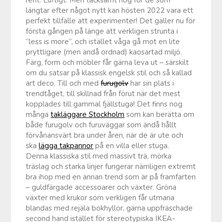
längtar efter något nytt kan hösten 2022 vara ett
perfekt tillfälle att experimenter! Det gäller nu för
första gången på länge att verkligen strunta i
”less is more”, och istället våga gå mot en lite
pryttligare (men ändå ordnad) kaosartad miljö.
Färg, form och möbler får gärna leva ut – särskilt
om du satsar på klassisk engelsk stil och så kallad
art deco. Till och med
furugolv
har sin plats i
trendtåget, till skillnad från förut när det mest
kopplades till gammal fjällstuga! Det finns nog
många
takläggare Stockholm
som kan berätta om
både furugolv och furuväggar som ändå hållt
förvånansvärt bra under åren, när de är ute och
ska
lägga takpannor
på en villa eller stuga.
Denna klassiska stil med massivt trä, mörka
träslag och starka linjer fungerar nämligen extremt
bra ihop med en annan trend som är på framfarten
– guldfärgade accessoarer och växter. Gröna
växter med krukor som verkligen får utmana
blandas med rejäla bokhyllor, gärna uppfräschade
second hand istället för stereotypiska IKEA-