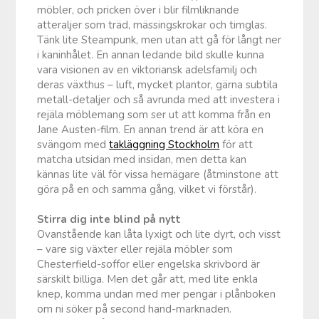
möbler, och pricken över i blir filmliknande
atteraljer som träd, mässingskrokar och timglas.
Tänk lite Steampunk, men utan att gå för långt ner
i kaninhålet. En annan ledande bild skulle kunna
vara visionen av en viktoriansk adelsfamilj och
deras växthus – luft, mycket plantor, gärna subtila
metall-detaljer och så avrunda med att investera i
rejäla möblemang som ser ut att komma från en
Jane Austen-film. En annan trend är att köra en
svängom med
takläggning Stockholm
för att
matcha utsidan med insidan, men detta kan
kännas lite väl för vissa hemägare (åtminstone att
göra på en och samma gång, vilket vi förstår).
Stirra dig inte blind på nytt
Ovanstående kan låta lyxigt och lite dyrt, och visst
– vare sig växter eller rejäla möbler som
Chesterfield-soffor eller engelska skrivbord är
särskilt billiga. Men det går att, med lite enkla
knep, komma undan med mer pengar i plånboken
om ni söker på second hand-marknaden.