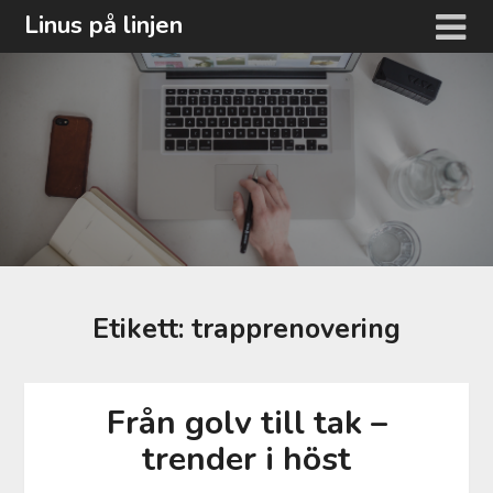
Hoppa
Linus på linjen
till
innehåll
Etikett:
trapprenovering
Från golv till tak –
trender i höst