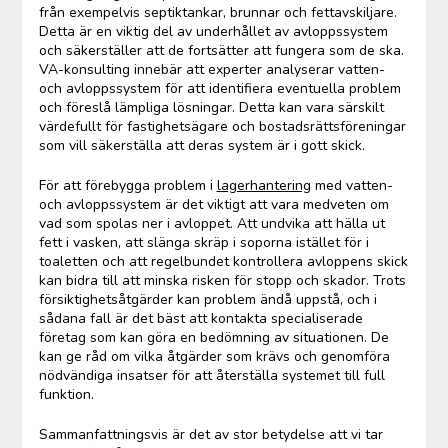
från exempelvis septiktankar, brunnar och fettavskiljare.
Detta är en viktig del av underhållet av avloppssystem
och säkerställer att de fortsätter att fungera som de ska.
VA-konsulting innebär att experter analyserar vatten-
och avloppssystem för att identifiera eventuella problem
och föreslå lämpliga lösningar. Detta kan vara särskilt
värdefullt för fastighetsägare och bostadsrättsföreningar
som vill säkerställa att deras system är i gott skick.
För att förebygga problem i
lagerhantering
med vatten-
och avloppssystem är det viktigt att vara medveten om
vad som spolas ner i avloppet. Att undvika att hälla ut
fett i vasken, att slänga skräp i soporna istället för i
toaletten och att regelbundet kontrollera avloppens skick
kan bidra till att minska risken för stopp och skador. Trots
försiktighetsåtgärder kan problem ändå uppstå, och i
sådana fall är det bäst att kontakta specialiserade
företag som kan göra en bedömning av situationen. De
kan ge råd om vilka åtgärder som krävs och genomföra
nödvändiga insatser för att återställa systemet till full
funktion.
Sammanfattningsvis är det av stor betydelse att vi tar