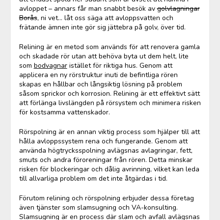
avloppet – annars får man snabbt besök av
golvlagningar
Borås
, ni vet… låt oss säga att avloppsvatten och
frätande ämnen inte gör sig jättebra på golv, över tid.
Relining är en metod som används för att renovera gamla
och skadade rör utan att behöva byta ut dem helt, lite
som
bodvagnar
istället för riktiga hus. Genom att
applicera en ny rörstruktur inuti de befintliga rören
skapas en hållbar och långsiktig lösning på problem
såsom sprickor och korrosion. Relining är ett effektivt sätt
att förlänga livslängden på rörsystem och minimera risken
för kostsamma vattenskador.
Rörspolning är en annan viktig process som hjälper till att
hålla avloppssystem rena och fungerande. Genom att
använda högtrycksspolning avlägsnas avlagringar, fett,
smuts och andra föroreningar från rören. Detta minskar
risken för blockeringar och dålig avrinning, vilket kan leda
till allvarliga problem om det inte åtgärdas i tid.
Förutom relining och rörspolning erbjuder dessa företag
även tjänster som slamsugning och VA-konsulting.
Slamsugning är en process där slam och avfall avlägsnas