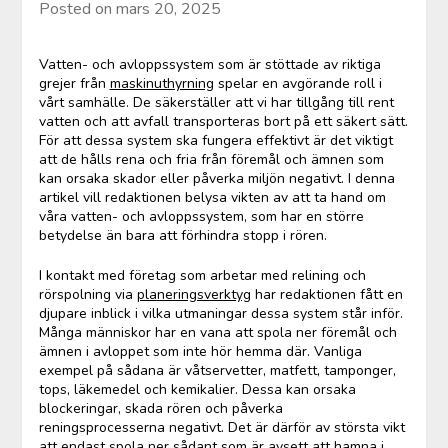
Posted on
mars 20, 2025
Vatten- och avloppssystem som är stöttade av riktiga
grejer från
maskinuthyrning
spelar en avgörande roll i
vårt samhälle. De säkerställer att vi har tillgång till rent
vatten och att avfall transporteras bort på ett säkert sätt.
För att dessa system ska fungera effektivt är det viktigt
att de hålls rena och fria från föremål och ämnen som
kan orsaka skador eller påverka miljön negativt. I denna
artikel vill redaktionen belysa vikten av att ta hand om
våra vatten- och avloppssystem, som har en större
betydelse än bara att förhindra stopp i rören.
I kontakt med företag som arbetar med relining och
rörspolning via
planeringsverktyg
har redaktionen fått en
djupare inblick i vilka utmaningar dessa system står inför.
Många människor har en vana att spola ner föremål och
ämnen i avloppet som inte hör hemma där. Vanliga
exempel på sådana är våtservetter, matfett, tamponger,
tops, läkemedel och kemikalier. Dessa kan orsaka
blockeringar, skada rören och påverka
reningsprocesserna negativt. Det är därför av största vikt
att endast spola ner sådant som är avsett att hamna i