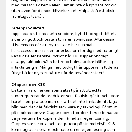
med massor av kemikalier. Det är inte dåligt bara för dig,
utan även för de som tillverkar det. Välj alltså ett etiskt
framtaget löshår.
Sidenprodukter!
Japp, kasta ut dina stela snoddar, byt ditt örngott till ett
sidenörngott
och testa att ha en sovmössa. Alla dessa
tillsammans gör att nytt slitage blir minimalt.
Håraccessoarer i siden är också bra för dig med naturligt
känsligt eller kanske lockigt hår. Du slipper onödigt
slitage, fukt bibehålls bättre och dina lockar håller sig
intakta längre. Många med lockigt hår upplever att deras
frisyr håller mycket bättre när de använder siden!
Olaplex och K18
Detta är varumärken som satsat på att utveckla
superreparerande produkter som faktiskt går in och lagar
håret. Förr pratade man om att det inte funkade att laga
hår, men det går faktiskt tack vare ny teknologi. Först ut
på marknaden var Olaplex och efter dem försökte nästan
varje varumärke kopiera dem (med sin egen lösning,
Olaplex var smarta och tog patent på sin molekyl).
K18
kom några år senare och hade då en egen lösning som