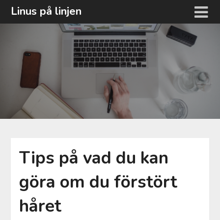
Hoppa
Linus på linjen
till
innehåll
Tips på vad du kan
göra om du förstört
håret