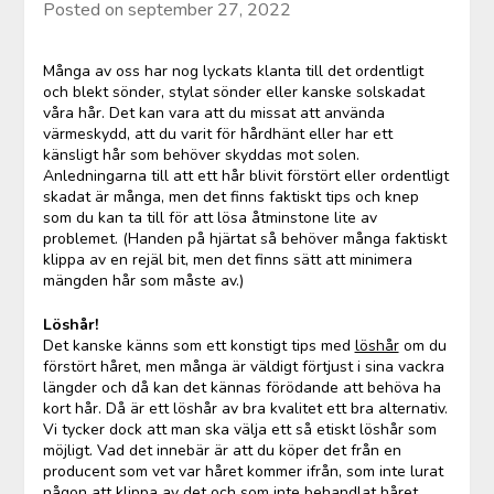
Posted on
september 27, 2022
Många av oss har nog lyckats klanta till det ordentligt
och blekt sönder, stylat sönder eller kanske solskadat
våra hår. Det kan vara att du missat att använda
värmeskydd, att du varit för hårdhänt eller har ett
känsligt hår som behöver skyddas mot solen.
Anledningarna till att ett hår blivit förstört eller ordentligt
skadat är många, men det finns faktiskt tips och knep
som du kan ta till för att lösa åtminstone lite av
problemet. (Handen på hjärtat så behöver många faktiskt
klippa av en rejäl bit, men det finns sätt att minimera
mängden hår som måste av.)
Löshår!
Det kanske känns som ett konstigt tips med
löshår
om du
förstört håret, men många är väldigt förtjust i sina vackra
längder och då kan det kännas förödande att behöva ha
kort hår. Då är ett löshår av bra kvalitet ett bra alternativ.
Vi tycker dock att man ska välja ett så etiskt löshår som
möjligt. Vad det innebär är att du köper det från en
producent som vet var håret kommer ifrån, som inte lurat
någon att klippa av det och som inte behandlat håret